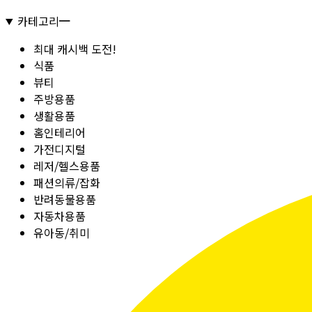
카테고리
최대 캐시백 도전!
식품
뷰티
주방용품
생활용품
홈인테리어
가전디지털
레저/헬스용품
패션의류/잡화
반려동물용품
자동차용품
유아동/취미