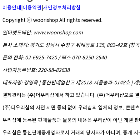
이용안내
|
이용약관
|
개인정보처리방침
Copyright ⓒ woorishop All rights reserved.
인터넷도메인
:
www.woorishop.com
본사 소재지
:
경기도 성남시 수정구 위례동로 135, 802-42호 (
문의 전화
:
02-6925-7420 / 팩스 070-8250-2540
사업자등록번호
:
220-88-82638
대표자명
:
강영옥 | 통신판매업신고 제2018-서울송파-0148호 | 
결제관리는 (주)더우리샵에서 하고 있습니다. (주)더우리샵으로 결
(주)더우리샵의 사전 서면 동의 없이 우리샵의 일체의 정보, 콘텐츠
우리샵에 등록된 판매물품과 물품의 내용은 우리샵이 아닌 개별 판
우리샵은 통신판매중개업자로서 거래의 당사자가 아니며, 중개 시스